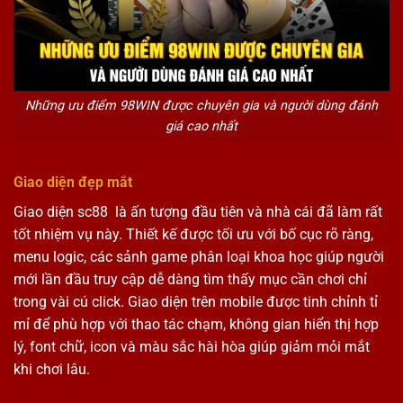
Những ưu điểm 98WIN được chuyên gia và người dùng đánh
giá cao nhất
Giao diện đẹp mắt
Giao diện sc88 là ấn tượng đầu tiên và nhà cái đã làm rất
tốt nhiệm vụ này. Thiết kế được tối ưu với bố cục rõ ràng,
menu logic, các sảnh game phân loại khoa học giúp người
mới lần đầu truy cập dễ dàng tìm thấy mục cần chơi chỉ
trong vài cú click. Giao diện trên mobile được tinh chỉnh tỉ
mỉ để phù hợp với thao tác chạm, không gian hiển thị hợp
lý, font chữ, icon và màu sắc hài hòa giúp giảm mỏi mắt
khi chơi lâu.