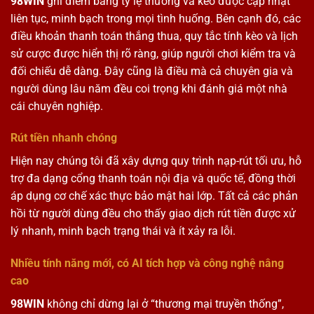
98WIN
ghi điểm bằng tỷ lệ thưởng và kèo được cập nhật
liên tục, minh bạch trong mọi tình huống. Bên cạnh đó, các
điều khoản thanh toán thắng thua, quy tắc tính kèo và lịch
sử cược được hiển thị rõ ràng, giúp người chơi kiểm tra và
đối chiếu dễ dàng. Đây cũng là điều mà cả chuyên gia và
người dùng lâu năm đều coi trọng khi đánh giá một nhà
cái chuyên nghiệp.
Rút tiền nhanh chóng
Hiện nay chúng tôi đã xây dựng quy trình nạp-rút tối ưu, hỗ
trợ đa dạng cổng thanh toán nội địa và quốc tế, đồng thời
áp dụng cơ chế xác thực bảo mật hai lớp. Tất cả các phản
hồi từ người dùng đều cho thấy giao dịch rút tiền được xử
lý nhanh, minh bạch trạng thái và ít xảy ra lỗi.
Nhiều tính năng mới, có AI tích hợp và công nghệ nâng
cao
98WIN
không chỉ dừng lại ở “thương mại truyền thống”,