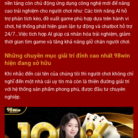
nền tảng còn chủ động ứng dụng công nghệ mới để nâng
cao trải nghiệm cho người chơi như: Các tính năng AI hỗ
trợ phân tích kèo, đề xuất game phù hợp dựa trên hành vi
chơi, hệ thống phát hiện gian lận tự động và chatbot hỗ trợ
24/7…Việc tích hợp AI giúp cá nhân hóa trải nghiệm, giảm
thời gian tìm game và tăng khả năng giữ chân người chơi.
Những chuyên mục giải trí đỉnh cao nhất 98win
hiện đang sở hữu
Khi nhắc đến cái tên của chúng tôi thì người chơi không chỉ
nghĩ đến một nhà cái uy tín mà còn là thiên đường giải trí
với hệ thống sản phẩm phong phú, được đầu tư chuyên
nghiệp.