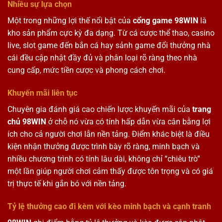
Nhiều sự lựa chọn
Một trong những lợi thế nổi bật của
cổng game 98WIN
là
kho sản phẩm cực kỳ đa dạng. Từ cá cược thể thao, casino
live, slot game đến bắn cá hay sảnh game đổi thưởng nhà
cái đều cập nhật đầy đủ và phân loại rõ ràng theo nhà
cung cấp, mức tiền cược và phong cách chơi.
Khuyến mãi liên tục
Chuyên gia đánh giá cao chiến lược khuyến mãi của
trang
chủ 98WIN
ở chỗ nó vừa có tính hấp dẫn vừa cân bằng lợi
ích cho cả người chơi lẫn nền tảng. Điểm khác biệt là điều
kiện nhận thưởng được trình bày rõ ràng, minh bạch và
nhiều chương trình có tính lâu dài, không chỉ “chiêu trò”
một lần giúp người chơi cảm thấy được tôn trọng và có giá
trị thực tế khi gắn bó với nền tảng.
Tỷ lệ thưởng cao đi kèm với kèo minh bạch và cạnh tranh