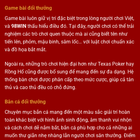
Game bài đổi thưởng
Game bài luôn giữ vị trí đặc biệt trong lòng người chơi Việt,
và
98WIN
thấu hiểu điều đó. Tại đây, người chơi có thể trải
nghiệm các trò chơi quen thuộc mà ai cũng biết tên như
tiến lên, phỏm, mậu binh, sâm lốc… với luật chơi chuẩn xác
và đồ họa bắt mắt.
Ngoài ra, những trò chơi hiện đại hơn như Texas Poker hay
Rồng Hổ cũng được bổ sung để mang đến sự đa dạng. Hệ
thống bàn chơi được phân cấp theo mức cược, giúp cả tân
thủ và cao thủ đều có chỗ đứng.
Bắn cá đổi thưởng
Chuyên mục bắn cá mang đến một màu sắc giải trí hoàn
toàn khác biệt với hình ảnh sinh động, âm thanh vui nhộn
và cách chơi dễ nắm bắt, bắn cá phù hợp cho cả những ai
muốn thư giãn nhẹ nhàng lẫn người chơi săn thưởng. Điểm