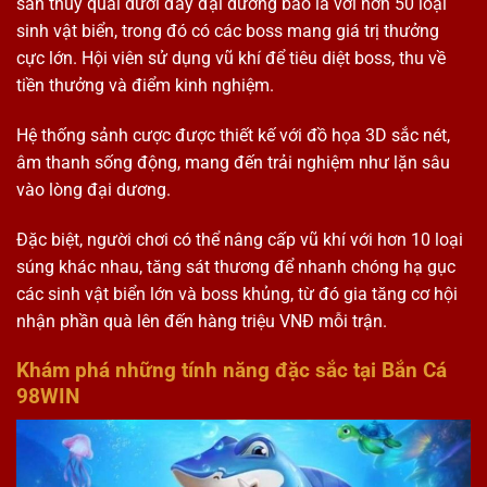
săn thủy quái dưới đáy đại dương bao la với hơn 50 loại
sinh vật biển, trong đó có các boss mang giá trị thưởng
cực lớn. Hội viên sử dụng vũ khí để tiêu diệt boss, thu về
tiền thưởng và điểm kinh nghiệm.
Hệ thống sảnh cược được thiết kế với đồ họa 3D sắc nét,
âm thanh sống động, mang đến trải nghiệm như lặn sâu
vào lòng đại dương.
Đặc biệt, người chơi có thể nâng cấp vũ khí với hơn 10 loại
súng khác nhau, tăng sát thương để nhanh chóng hạ gục
các sinh vật biển lớn và boss khủng, từ đó gia tăng cơ hội
nhận phần quà lên đến hàng triệu VNĐ mỗi trận.
Khám phá những tính năng đặc sắc tại Bắn Cá
98WIN