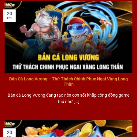
20
Th9
Bắn Cá Long Vương – Thử Thách Chinh Phục Ngai Vàng Long
Thần
Bắn cá Long Vương đang tạo nên cơn sốt khắp cộng đồng game
thủ nhờ [...]
20