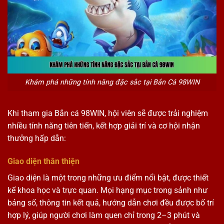
Khám phá những tính năng đặc sắc tại Bắn Cá 98WIN
Khi tham gia Bắn cá 98WIN, hội viên sẽ được trải nghiệm
nhiều tính năng tiên tiến, kết hợp giải trí và cơ hội nhận
thưởng hấp dẫn:
Giao diện thân thiện
Giao diện là một trong những ưu điểm nổi bật, được thiết
kế khoa học và trực quan. Mọi hạng mục trong sảnh như
bảng số, thông tin kết quả, hướng dẫn chơi đều được bố trí
hợp lý, giúp người chơi làm quen chỉ trong 2–3 phút và