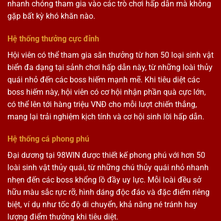
nhanh chóng tham gia vào các trò chơi hấp dẫn mà không
gặp bất kỳ khó khăn nào.
Hệ thống thưởng cực đỉnh
Hội viên có thể tham gia săn thưởng từ hơn 50 loại sinh vật
biển đa dạng tại sảnh chơi hấp dẫn này, từ những loài thủy
quái nhỏ đến các boss hiếm mạnh mẽ. Khi tiêu diệt các
boss hiếm này, hội viên có cơ hội nhận phần quà cực lớn,
có thể lên tới hàng triệu VNĐ cho mỗi lượt chiến thắng,
mang lại trải nghiệm kịch tính và cơ hội sinh lời hấp dẫn.
Hệ thống cá phong phú
Đại dương tại 98WIN được thiết kế phong phú với hơn 50
loài sinh vật thủy quái, từ những chú thủy quái nhỏ nhanh
nhẹn đến các boss khổng lồ đầy uy lực. Mỗi loài đều sở
hữu màu sắc rực rỡ, hình dáng độc đáo và đặc điểm riêng
biệt, ví dụ như tốc độ di chuyển, khả năng né tránh hay
lượng điểm thưởng khi tiêu diệt.