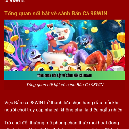
từ
98WIN
.
Tổng quan nổi bật về sảnh Bắn Cá 98WIN
Tổng quan nổi bật về sảnh Bắn Cá 98WIN
Việc Bắn cá 98WIN trở thành lựa chọn hàng đầu mỗi khi
người chơi truy cập nhà cái không phải là điều ngẫu nhiên.
Trò chơi đổi thưởng mô phỏng chân thực mọi hoạt động