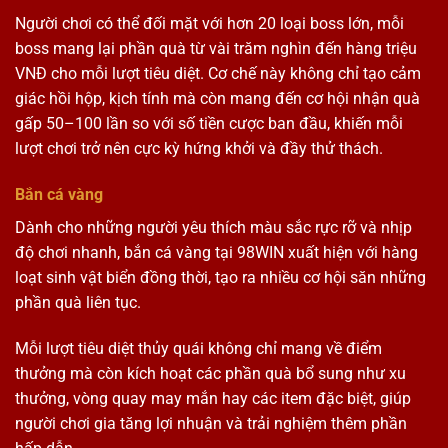
Người chơi có thể đối mặt với hơn 20 loại boss lớn, mỗi
boss mang lại phần quà từ vài trăm nghìn đến hàng triệu
VNĐ cho mỗi lượt tiêu diệt. Cơ chế này không chỉ tạo cảm
giác hồi hộp, kịch tính mà còn mang đến cơ hội nhận quà
gấp 50–100 lần so với số tiền cược ban đầu, khiến mỗi
lượt chơi trở nên cực kỳ hứng khởi và đầy thử thách.
Bắn cá vàng
Dành cho những người yêu thích màu sắc rực rỡ và nhịp
độ chơi nhanh, bắn cá vàng tại 98WIN xuất hiện với hàng
loạt sinh vật biển đồng thời, tạo ra nhiều cơ hội săn những
phần quà liên tục.
Mỗi lượt tiêu diệt thủy quái không chỉ mang về điểm
thưởng mà còn kích hoạt các phần quà bổ sung như xu
thưởng, vòng quay may mắn hay các item đặc biệt, giúp
người chơi gia tăng lợi nhuận và trải nghiệm thêm phần