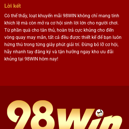
Lời kết
Có thể thấy, loạt khuyến mãi 98WIN không chỉ mang tính
khích lệ mà còn mở ra cơ hội sinh lời lớn cho người chơi.
Từ phần quà cho tân thủ, hoàn trả cực khủng cho đến
vòng quay may mắn, tất cả đều được thiết kế để bạn luôn
hứng thú trong từng giây phút giải trí. Đừng bỏ lỡ cơ hội,
hãy nhanh tay đăng ký và tận hưởng ngay kho ưu đãi
khủng tại 98WIN hôm nay!