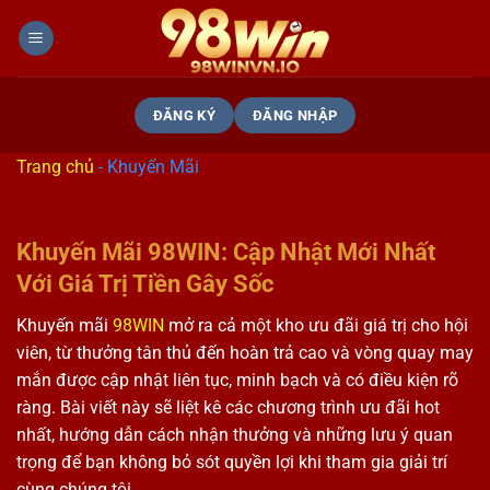
Bỏ
qua
nội
dung
ĐĂNG KÝ
ĐĂNG NHẬP
Trang chủ
-
Khuyến Mãi
Khuyến Mãi 98WIN: Cập Nhật Mới Nhất
Với Giá Trị Tiền Gây Sốc
Khuyến mãi
98WIN
mở ra cả một kho ưu đãi giá trị cho hội
viên, từ thưởng tân thủ đến hoàn trả cao và vòng quay may
mắn được cập nhật liên tục, minh bạch và có điều kiện rõ
ràng. Bài viết này sẽ liệt kê các chương trình ưu đãi hot
nhất, hướng dẫn cách nhận thưởng và những lưu ý quan
trọng để bạn không bỏ sót quyền lợi khi tham gia giải trí
cùng chúng tôi.