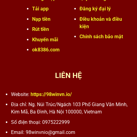
Tải app
Đăng ký đại lý
Nạp tiền
Điều khoản và điều
kiện
Rút tiền
Chính sách bảo mật
Khuyến mãi
ok8386.com
LIÊN HỆ
Website:
https://98winvn.io/
Địa chỉ:
Ng. Núi Trúc/Ngách 103 Phố Giang Văn Minh,
Kim Mã, Ba Đình, Hà Nội 100000, Vietnam
Số điện thoại:
0975222999
Email:
98winvnio@gmail.com