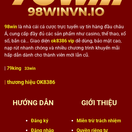
98win
là nhà cái cá cược trực tuyến uy tín hàng đầu châu
Á, cung cấp đầy đủ các sản phẩm như casino, thể thao, xổ
số, bắn cá… Giao diện
ok8386 vip
dễ dùng, bảo mật cao,
nạp rút nhanh chóng và nhiều chương trình khuyến mãi
hấp dẫn dành cho thành viên mới lẫn cũ.
|
79king
|
33win
|
thương hiệu OK8386
HƯỚNG DẪN
GIỚI THIỆU
Đăng ký
Miễn trừ trách nhiệm
Đăng nhập
Quyền riêng tư