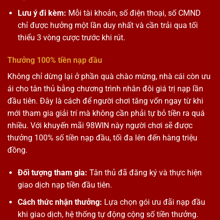
Lưu ý đi kèm:
Mỗi tài khoản, số điện thoại, số CMND
chỉ được hưởng một lần duy nhất và cần trải qua tối
thiểu 3 vòng cược trước khi rút.
Thưởng 100% tiền nạp đầu
Không chỉ dừng lại ở phần quà chào mừng, nhà cái còn ưu
ái cho tân thủ bằng chương trình nhân đôi giá trị nạp lần
đầu tiên. Đây là cách để người chơi tăng vốn ngay từ khi
mới tham gia giải trí mà không cần phải tự bỏ tiền ra quá
nhiều. Với khuyến mãi 98WIN này người chơi sẽ được
thưởng 100% số tiền nạp đầu, tối đa lên đến hàng triệu
đồng.
Đối tượng tham gia:
Tân thủ đã đăng ký và thực hiện
giao dịch nạp tiền đầu tiên.
Cách thức nhận thưởng:
Lựa chọn gói ưu đãi nạp đầu
khi giao dịch, hệ thống tự động cộng số tiền thưởng.