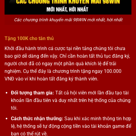
Các chương trình khuyến mãi 98WIN mới nhất, hời nhất
Tặng 100K cho tân thủ
Khởi đầu hành trình cá cược tại nền tảng chúng tôi chưa
bao giờ dễ dàng đến vậy. Chỉ cần hoàn tất thủ tục đăng ký,
người chơi đã có ngay một phần quà khích lệ để trải
nghiệm. Cụ thể đây là chương trình tặng ngay 100.000
VNĐ vào ví khi hoàn tất đăng ký thành viên.
Đối tượng tham gia:
Tất cả hội viên mới lần đầu tạo tài
khoản lần đầu tiên và duy nhất trên hệ thống của chúng
tôi.
Cách thức nhận thưởng:
Sau khi xác minh thông tin hợp
lệ, hệ thống sẽ tự động cộng tiền vào tài khoản game để
bạn có thể rút về.