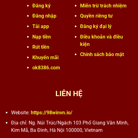
Đăng ký
Miễn trừ trách nhiệm
Đăng nhập
Quyền riêng tư
Tải app
Đăng ký đại lý
Nạp tiền
Điều khoản và điều
kiện
Rút tiền
Chính sách bảo mật
Khuyến mãi
ok8386.com
LIÊN HỆ
Website:
https://98winvn.io/
Địa chỉ:
Ng. Núi Trúc/Ngách 103 Phố Giang Văn Minh,
Kim Mã, Ba Đình, Hà Nội 100000, Vietnam