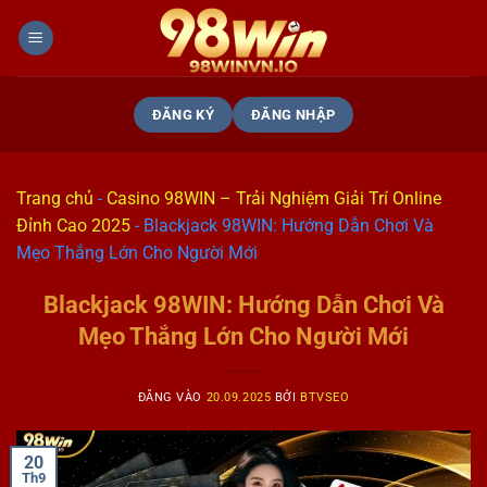
Bỏ
qua
nội
dung
ĐĂNG KÝ
ĐĂNG NHẬP
Trang chủ
-
Casino 98WIN – Trải Nghiệm Giải Trí Online
Đỉnh Cao 2025
-
Blackjack 98WIN: Hướng Dẫn Chơi Và
Mẹo Thắng Lớn Cho Người Mới
Blackjack 98WIN: Hướng Dẫn Chơi Và
Mẹo Thắng Lớn Cho Người Mới
ĐĂNG VÀO
20.09.2025
BỞI
BTVSEO
20
Th9