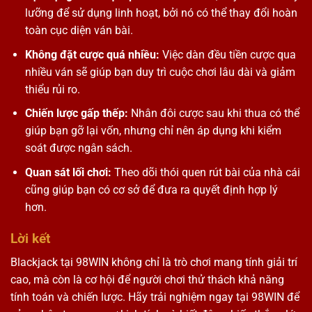
lưỡng để sử dụng linh hoạt, bởi nó có thể thay đổi hoàn
toàn cục diện ván bài.
Không đặt cược quá nhiều:
Việc dàn đều tiền cược qua
nhiều ván sẽ giúp bạn duy trì cuộc chơi lâu dài và giảm
thiểu rủi ro.
Chiến lược gấp thếp:
Nhân đôi cược sau khi thua có thể
giúp bạn gỡ lại vốn, nhưng chỉ nên áp dụng khi kiểm
soát được ngân sách.
Quan sát lối chơi:
Theo dõi thói quen rút bài của nhà cái
cũng giúp bạn có cơ sở để đưa ra quyết định hợp lý
hơn.
Lời kết
Blackjack tại 98WIN không chỉ là trò chơi mang tính giải trí
cao, mà còn là cơ hội để người chơi thử thách khả năng
tính toán và chiến lược. Hãy trải nghiệm ngay tại 98WIN để