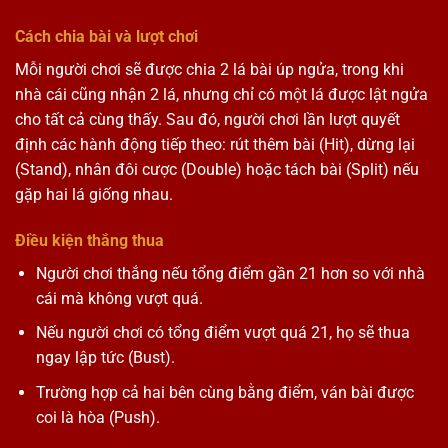
Cách chia bài và lượt chơi
Mỗi người chơi sẽ được chia 2 lá bài úp ngửa, trong khi
nhà cái cũng nhận 2 lá, nhưng chỉ có một lá được lật ngửa
cho tất cả cùng thấy. Sau đó, người chơi lần lượt quyết
định các hành động tiếp theo: rút thêm bài (Hit), dừng lại
(Stand), nhân đôi cược (Double) hoặc tách bài (Split) nếu
gặp hai lá giống nhau.
Điều kiện thắng thua
Người chơi thắng nếu tổng điểm gần 21 hơn so với nhà
cái mà không vượt quá.
Nếu người chơi có tổng điểm vượt quá 21, họ sẽ thua
ngay lập tức (Bust).
Trường hợp cả hai bên cùng bằng điểm, ván bài được
coi là hòa (Push).