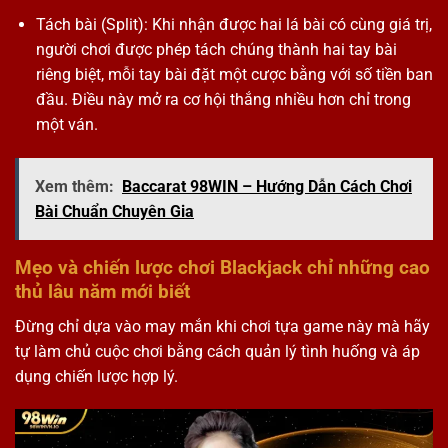
Tách bài (Split):
Khi nhận được hai lá bài có cùng giá trị,
người chơi được phép tách chúng thành hai tay bài
riêng biệt, mỗi tay bài đặt một cược bằng với số tiền ban
đầu. Điều này mở ra cơ hội thắng nhiều hơn chỉ trong
một ván.
Xem thêm:
Baccarat 98WIN – Hướng Dẫn Cách Chơi
Bài Chuẩn Chuyên Gia
Mẹo và chiến lược chơi Blackjack chỉ những cao
thủ lâu năm mới biết
Đừng chỉ dựa vào may mắn khi chơi tựa game này mà hãy
tự làm chủ cuộc chơi bằng cách quản lý tình huống và áp
dụng chiến lược hợp lý.